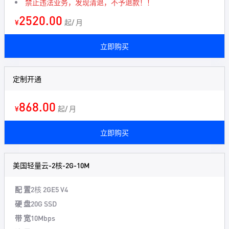
禁止违法业务，发现清退，不予退款！！
2520.00
¥
起/ 月
立即购买
定制开通
868.00
¥
起/ 月
立即购买
美国轻量云-2核-2G-10M
配 置
2核 2G
E5 V4
硬 盘
20G SSD
带 宽
10Mbps