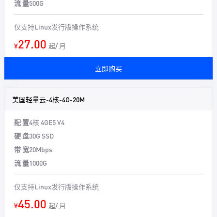
流 量
500G
仅支持Linux发行版操作系统
27.00
¥
起/ 月
立即购买
美国轻量云-4核-4G-20M
配 置
4核 4G
E5 V4
硬 盘
30G SSD
带 宽
20Mbps
流 量
1000G
仅支持Linux发行版操作系统
45.00
¥
起/ 月