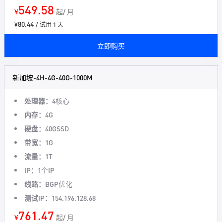
549.58
¥
起/ 月
80.44
¥
/ 试用 1 天
立即购买
新加坡-4H-4G-40G-1000M
处理器：
4核心
内存：
4G
硬盘：
40GSSD
带宽：
1G
流量：
1T
IP：
1个IP
线路：
BGP优化
测试IP：
154.196.128.68
761.47
¥
起/ 月