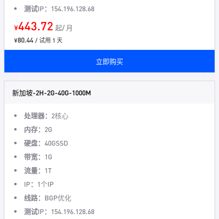
测试IP：
154.196.128.68
443.72
¥
起/ 月
80.44
¥
/ 试用 1 天
立即购买
新加坡-2H-2G-40G-1000M
处理器：
2核心
内存：
2G
硬盘：
40GSSD
带宽：
1G
流量：
1T
IP：
1个IP
线路：
BGP优化
测试IP：
154.196.128.68