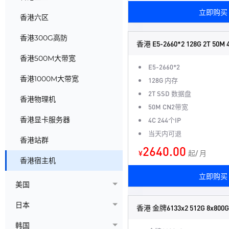
立即购买
香港六区
香港300G高防
香港 E5-2660*2 128G 2T 50M 4
香港500M大带宽
E5-2660*2
香港1000M大带宽
128G 内存
2T SSD 数据盘
香港物理机
50M CN2带宽
香港显卡服务器
4C 244个IP
当天内可退
香港站群
2640.00
¥
起/ 月
香港宿主机
立即购买
美国
日本
香港 金牌6133x2 512G 8x800G 
韩国