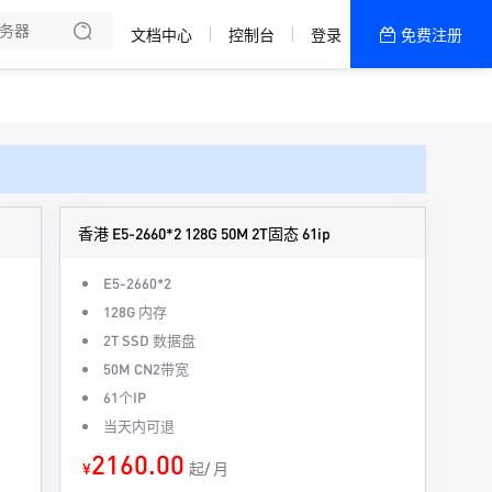
文档中心
控制台
登录
免费注册
全部产品
新闻资讯
帮助文档
热销推荐
香港 E5-2660*2 128G 50M 2T固态 61ip
E5-2660*2
128G 内存
2T SSD 数据盘
50M CN2带宽
61个IP
当天内可退
2160.00
¥
起/ 月