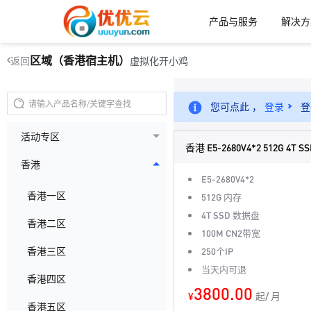
产品与服务
解决方
区域（香港宿主机）
虚拟化开小鸡
返回
您可点此 ，
登录
登
活动专区
香港 E5-2680V4*2 512G 4T SS
香港
E5-2680V4*2
香港一区
512G 内存
4T SSD 数据盘
香港二区
100M CN2带宽
香港三区
250个IP
当天内可退
香港四区
3800.00
¥
起/ 月
香港五区