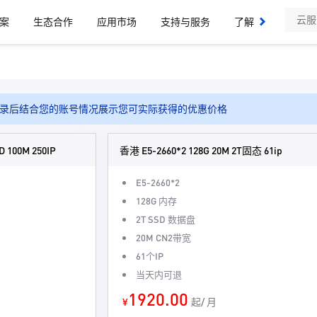
案
生态合作
应用市场
支持与服务
了解我们
录后结合您的账号情况展示您可实际获得的优惠价格
D 100M 250IP
香港 E5-2660*2 128G 20M 2T固态 61ip
E5-2660*2
128G 内存
2T SSD 数据盘
20M CN2带宽
61个IP
当天内可退
1920.00
¥
起/ 月