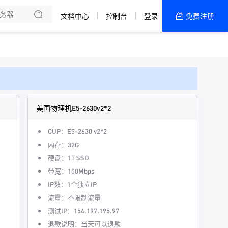
文档中心
控制台
登录
免费注册
全部产品
新闻资讯
帮助文档
热销推荐
美国物理机E5-2630v2*2
CUP：E5-2630 v2*2
内存：32G
硬盘：1T SSD
带宽：100Mbps
IP数：1个独立IP
流量：不限制流量
测试IP：154.197.195.97
退款说明：当天可以退款