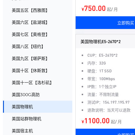
750.00
¥
起/ 月
美国五区【西雅图】
美国六区【盐湖城】
立即购买
美国七区【奥格登】
美国物理机E5-2670*2
美国八区【纽约】
CUP：E5-2670*2
美国九区【堪萨斯】
内存：32G
美国十区【休斯敦】
硬盘：1T SSD
带宽：100Mbps
美国十一区【洛杉矶】
IP数：1个独立IP
流量：不限制流量
美国300G高防
测试IP：154.197.195.97
美国物理机
退款说明：当天可以退款
1100.00
美国站群物理机
¥
起/ 月
美国宿主机