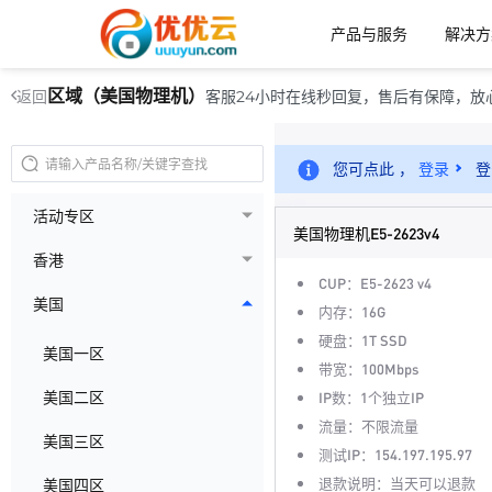
产品与服务
解决方
区域（美国物理机）
客服24小时在线秒回复，售后有保障，放
返回
您可点此 ，
登录
登
活动专区
美国物理机E5-2623v4
香港
CUP：E5-2623 v4
美国
内存：16G
硬盘：1T SSD
美国一区
带宽：100Mbps
美国二区
IP数：1个独立IP
流量：不限流量
美国三区
测试IP：154.197.195.97
退款说明：当天可以退款
美国四区