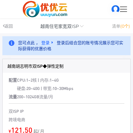
越南住宅家宽双ISP
返回
清单
(0个)
您可点此 ，
登录
登录后结合您的账号情况展示您可实
际获得的优惠价格
越南胡志明市双ISP◆弹性定制
配置
CPU:1~2核 | 内存:1~4G
硬盘:20~40G | 带宽:10~30Mbps
流量
200~1024GB流量/月
双ISP IP
跨境电商
121.50
¥
起/ 月