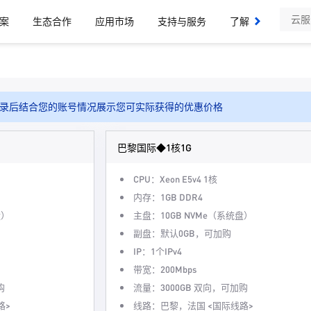
案
生态合作
应用市场
支持与服务
了解我们
录后结合您的账号情况展示您可实际获得的优惠价格
巴黎国际◆1核1G
CPU：Xeon E5v4 1核
内存：1GB DDR4
盘）
主盘：10GB NVMe（系统盘）
副盘：默认0GB，可加购
IP：1个IPv4
带宽：200Mbps
购
流量：3000GB 双向，可加购
路>
线路：巴黎，法国 <国际线路>