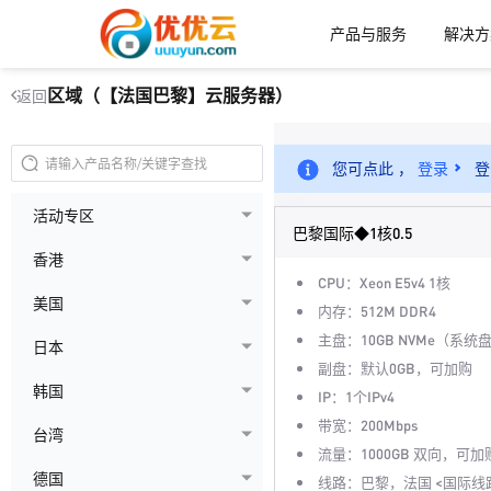
产品与服务
解决方
区域（【法国巴黎】云服务器）
返回
您可点此 ，
登录
登
活动专区
巴黎国际◆1核0.5
香港
CPU：Xeon E5v4 1核
美国
内存：512M DDR4
主盘：10GB NVMe（系统
日本
副盘：默认0GB，可加购
韩国
IP：1个IPv4
带宽：200Mbps
台湾
流量：1000GB 双向，可加
德国
线路：巴黎，法国 <国际线