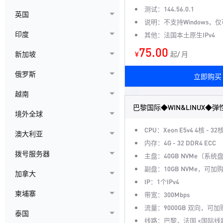
测试：144.56.0.1
英国
说明：不支持Windows，仅可
印度
其他：法国本土原生IPv4
75.00
¥
起/ 月
新加坡
俄罗斯
立即购买
越南
巴黎国际◆WIN&LINUX◆
境外全球
CPU：Xeon E5v4 4核 - 32
澳大利亚
内存：4G - 32 DDR4 ECC
拨号服务器
主盘：40GB NVMe（系统
副盘：10GB NVMe，可加
加拿大
IP：1个IPv4
柬埔寨
带宽：300Mbps
流量：9000GB 双向，可加
泰国
线路：巴黎，法国 <国际线