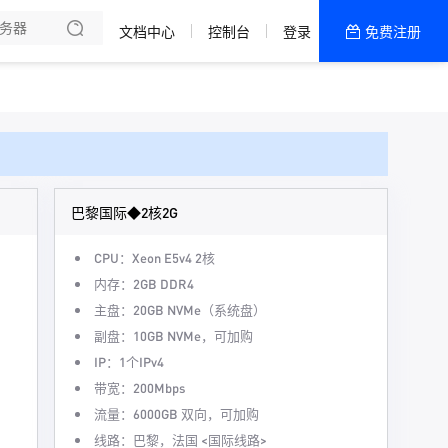
文档中心
控制台
登录
免费注册
全部产品
新闻资讯
帮助文档
热销推荐
巴黎国际◆2核2G
CPU：Xeon E5v4 2核
内存：2GB DDR4
主盘：20GB NVMe（系统盘）
副盘：10GB NVMe，可加购
IP：1个IPv4
带宽：200Mbps
流量：6000GB 双向，可加购
线路：巴黎，法国 <国际线路>