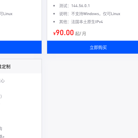
测试：144.56.0.1
Linux
说明：不支持Windows，仅可Linux
其他：法国本土原生IPv4
90.00
¥
起/ 月
立即购买
弹性定制
核心
盘）
购
购
路>