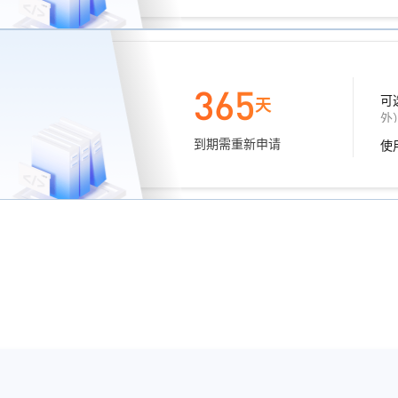
365
可
天
外
到期需重新申请
使