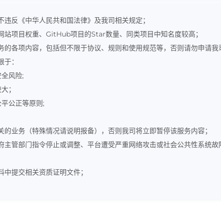
不违反《中华人民共和国法律》及我司相关规定；
项目权重、GitHub项目的Star数量、同类项目中知名度较高；
务的各项内容，包括但不限于协议、规则和使用规范等，否则请勿申请我司
限于：
全风险;
较大；
平公正等原则;
关的业务（特殊情况请说明报备），否则我司将立即暂停该服务内容；
府主管部门指令停止或调整、平台遭受严重网络攻击或社会公共性系统故
料中提交相关资质证明文件；