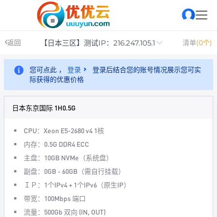
【日本三区】测试IP：216.247.105.1
返回
清单
(0个)
您可点此 ，
登录
登录后结合您的账号情况展示您可实
际获得的优惠价格
日本东京国际 1H0.5G
CPU：Xeon E5-2680 v4 1核
内存：0.5G DDR4 ECC
主盘：10GB NVMe（系统盘）
副盘：0GB - 60GB（需自行挂载）
ＩＰ：1个IPv4 + 1个IPv6（原生IP）
带宽：100Mbps 端口
流量：500Gb 双向 (IN, OUT)