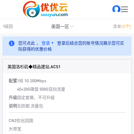
美国一区
返回
清单
(0个)
您可点此 ，
登录
登录后结合您的账号情况展示您可实
际获得的优惠价格
美国洛杉矶◆精品建站.ACS1
配置
1核 1G 200Mbps
40+20G硬盘 500G双向流量
升级
固定套餐，不可升级
说明
无防御 流量包
CN2优化回国
大带宽