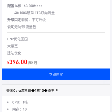
配置
16核 16G 200Mbps
40+100G硬盘 1TG双向流量
升级
固定套餐，不可升级
说明
无防御 流量包
CN2优化回国
大带宽
建站优化
396.00
¥
起/ 月
立即购买
美国Cera洛杉矶◆1核1G◆原生IP
CPU：
1核
内存：
1G