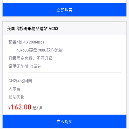
立即购买
美国洛杉矶◆精品建站.ACS3
配置
4核 4G 200Mbps
40+60G硬盘 700G双向流量
升级
固定套餐，不可升级
说明
无防御 流量包
CN2优化回国
大带宽
建站优化
162.00
¥
起/ 月
立即购买