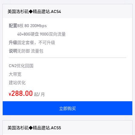
美国洛杉矶◆精品建站.ACS4
配置
8核 8G 200Mbps
40+80G硬盘 900G双向流量
升级
固定套餐，不可升级
说明
无防御 流量包
CN2优化回国
大带宽
建站优化
288.00
¥
起/ 月
立即购买
美国洛杉矶◆精品建站.ACS5