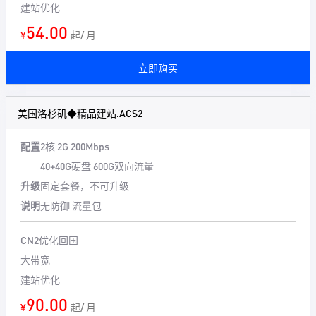
建站优化
54.00
¥
起/ 月
立即购买
美国洛杉矶◆精品建站.ACS2
配置
2核 2G 200Mbps
40+40G硬盘 600G双向流量
升级
固定套餐，不可升级
说明
无防御 流量包
CN2优化回国
大带宽
建站优化
90.00
¥
起/ 月