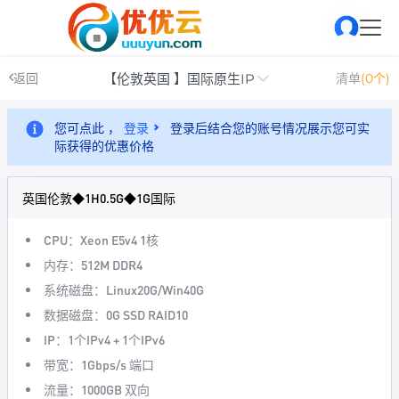
【伦敦英国 】国际原生IP
返回
清单
(0个)
您可点此 ，
登录
登录后结合您的账号情况展示您可实
际获得的优惠价格
英国伦敦◆1H0.5G◆1G国际
CPU：Xeon E5v4 1核
内存：512M DDR4
系统磁盘：Linux20G/Win40G
数据磁盘：0G SSD RAID10
IP：1个IPv4 + 1个IPv6
带宽：1Gbps/s 端口
流量：1000GB 双向