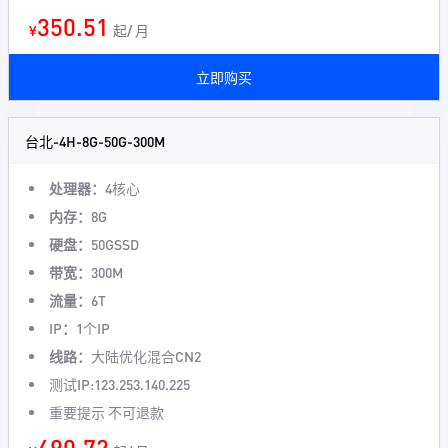
350.51
¥
起/ 月
立即购买
台北-4H-8G-50G-300M
处理器：
4核心
内存：
8G
硬盘：
50GSSD
带宽：
300M
流量：
6T
IP：
1个IP
线路：
大陆优化混合CN2
测试IP:123.253.140.225
重要提示 不可退款
490.72