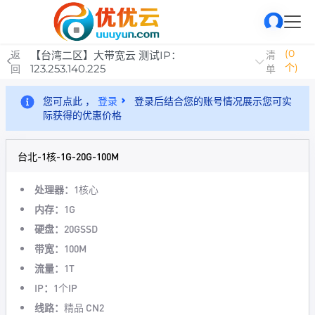
(0
返
【台湾二区】大带宽云 测试IP：
清
个)
123.253.140.225
回
单
您可点此 ，
登录
登录后结合您的账号情况展示您可实
际获得的优惠价格
台北-1核-1G-20G-100M
处理器：
1核心
内存：
1G
硬盘：
20GSSD
带宽：
100M
流量：
1T
IP：
1个IP
线路：
精品 CN2