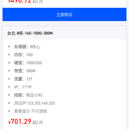
¥
起/ 月
立即购买
台北-8核-16G-100G-300M
处理器：
8核心
内存：
16G
硬盘：
100GSSD
带宽：
300M
流量：
12T
IP：
1个IP
线路：
精品 CN2
测试IP:123.253.140.225
重要提示 不可退款
701.29
¥
起/ 月