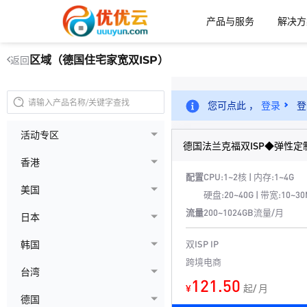
产品与服务
解决方
区域（德国住宅家宽双ISP）
返回
您可点此 ，
登录
登
活动专区
德国法兰克福双ISP◆弹性定
香港
配置
CPU:1~2核 | 内存:1~4G
美国
硬盘:20~40G | 带宽:10~30
流量
200~1024GB流量/月
日本
双ISP IP
韩国
跨境电商
台湾
121.50
¥
起/ 月
德国