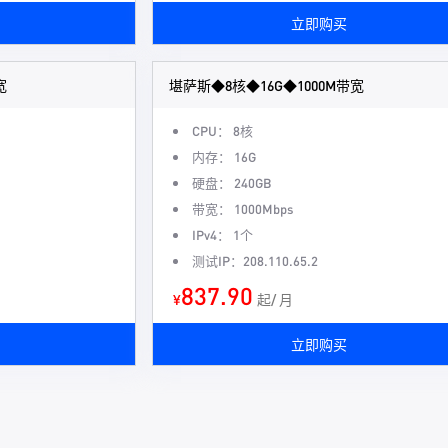
立即购买
宽
堪萨斯◆8核◆16G◆1000M带宽
CPU： 8核
内存： 16G
硬盘： 240GB
带宽： 1000Mbps
IPv4： 1个
测试IP：208.110.65.2
837.90
¥
起/ 月
立即购买