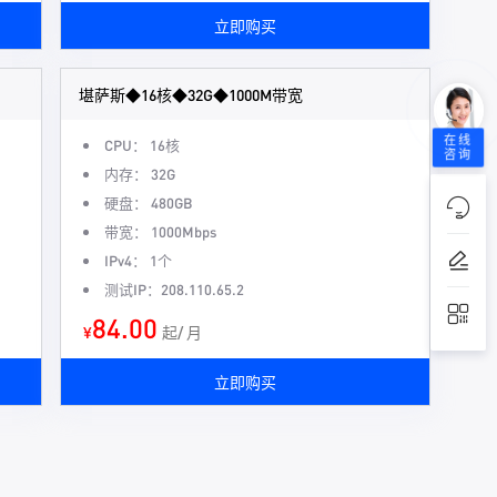
立即购买
堪萨斯◆16核◆32G◆1000M带宽
在线
CPU： 16核
咨询
内存： 32G
硬盘： 480GB
带宽： 1000Mbps
IPv4： 1个
测试IP：208.110.65.2
84.00
¥
起/ 月
立即购买