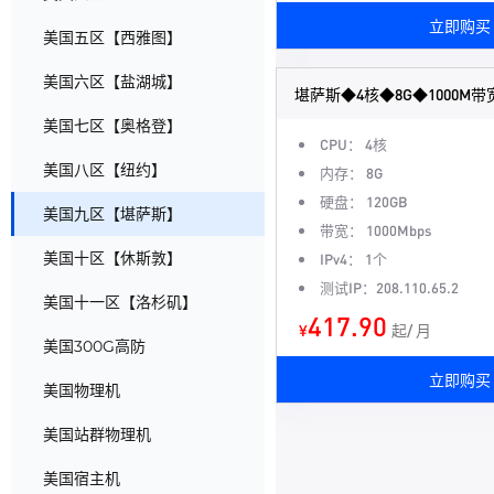
立即购买
美国五区【西雅图】
美国六区【盐湖城】
堪萨斯◆4核◆8G◆1000M带
美国七区【奥格登】
CPU： 4核
美国八区【纽约】
内存： 8G
硬盘： 120GB
美国九区【堪萨斯】
带宽： 1000Mbps
美国十区【休斯敦】
IPv4： 1个
测试IP：208.110.65.2
美国十一区【洛杉矶】
417.90
¥
起/ 月
美国300G高防
立即购买
美国物理机
美国站群物理机
美国宿主机