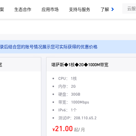
案
生态合作
应用市场
支持与服务
了解我们
录后结合您的账号情况展示您可实际获得的优惠价格
宽
堪萨斯◆1核◆2G◆1000M带宽
CPU： 1核
内存： 2G
硬盘： 30GB
带宽： 1000Mbps
IPv6： 1个
测试IP：208.110.65.2
21.00
¥
起/ 月