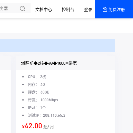
文档中心
控制台
登录
免费注册
全部产品
新闻资讯
帮助文档
热销推荐
堪萨斯◆2核◆4G◆1000M带宽
CPU： 2核
内存： 4G
硬盘： 60GB
带宽： 1000Mbps
IPv6： 1个
测试IP：208.110.65.2
42.00
¥
起/ 月