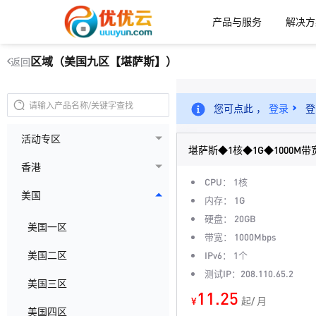
产品与服务
解决方
区域（美国九区【堪萨斯】）
返回
您可点此 ，
登录
登
活动专区
堪萨斯◆1核◆1G◆1000M带
香港
CPU： 1核
美国
内存： 1G
硬盘： 20GB
美国一区
带宽： 1000Mbps
美国二区
IPv6： 1个
测试IP：208.110.65.2
美国三区
11.25
¥
起/ 月
美国四区