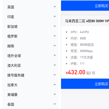
立即购买
英国
印度
马来西亚二区 4核8G 500M 1I
新加坡
CPU：4vCPU
俄罗斯
内存：8GB
硬盘：80GB固态
越南
带宽：500Mbps
境外全球
流量：1T月流量
IP数：1个
澳大利亚
432.00
¥
起/ 月
拨号服务器
立即购买
加拿大
柬埔寨
泰国