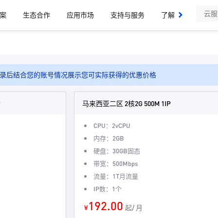
案
生态合作
应用市场
支持与服务
了解我们
录后结合您的账号情况展示您可实际获得的优惠价格
P
马来西亚二区 2核2G 500M 1IP
CPU：2vCPU
内存：2GB
硬盘：30GB固态
带宽：500Mbps
流量：1T月流量
IP数：1个
192.00
¥
起/ 月