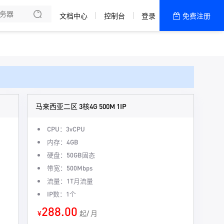
文档中心
控制台
登录
免费注册
全部产品
新闻资讯
帮助文档
热销推荐
马来西亚二区 3核4G 500M 1IP
CPU：3vCPU
内存：4GB
硬盘：50GB固态
带宽：500Mbps
流量：1T月流量
IP数：1个
288.00
¥
起/ 月