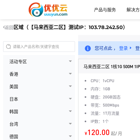
产品与服务
解决方
区域（【马来西亚二区】测试IP：103.78.242.50）
返回
您可点此 ，
登录
登
活动专区
马来西亚二区 1核1G 500M 1I
香港
CPU：1vCPU
美国
内存：1GB
硬盘：20GB固态
日本
带宽：500Mbps
韩国
流量：1T月流量
IP数：1个
台湾
120.00
¥
起/ 月
德国