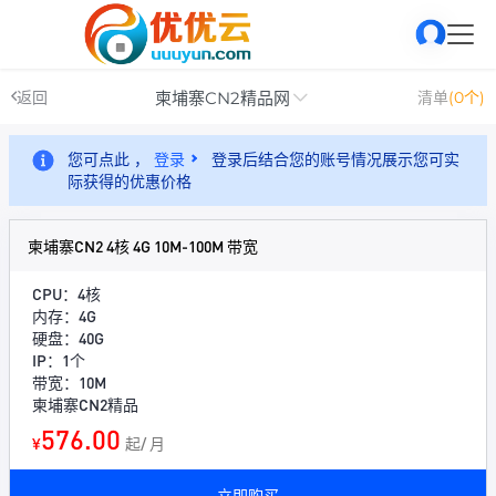
柬埔寨CN2精品网
返回
清单
(0个)
您可点此 ，
登录
登录后结合您的账号情况展示您可实
际获得的优惠价格
柬埔寨CN2 4核 4G 10M-100M 带宽
CPU：4核
内存：4G
硬盘：40G
IP：1个
带宽：10M
柬埔寨CN2精品
576.00
¥
起/ 月
立即购买