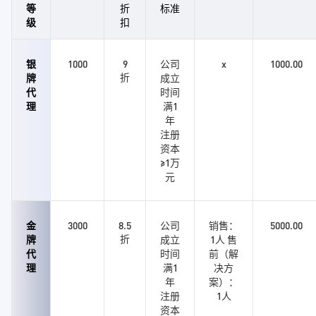
等
折
标准
级
扣
银
1000
9
公司
x
1000.00
折
牌
成立
代
时间
理
满1
年
注册
资本
≥1万
元
金
3000
8.5
公司
销售：
5000.00
折
牌
成立
1人 售
代
时间
前（解
理
满1
决方
年
案）：
注册
1人
资本