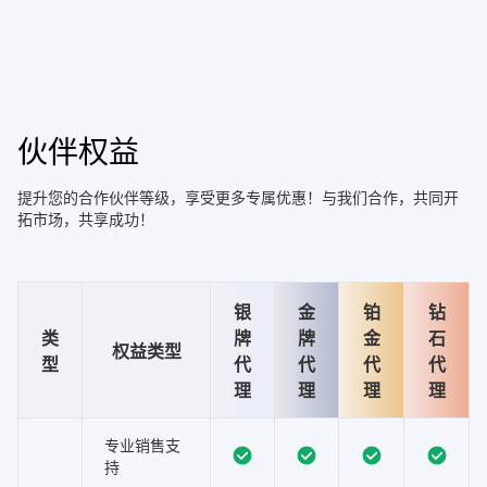
伙伴权益
提升您的合作伙伴等级，享受更多专属优惠！与我们合作，共同开
拓市场，共享成功！
银
金
铂
钻
类
牌
牌
金
石
权益类型
型
代
代
代
代
理
理
理
理
专业销售支
持