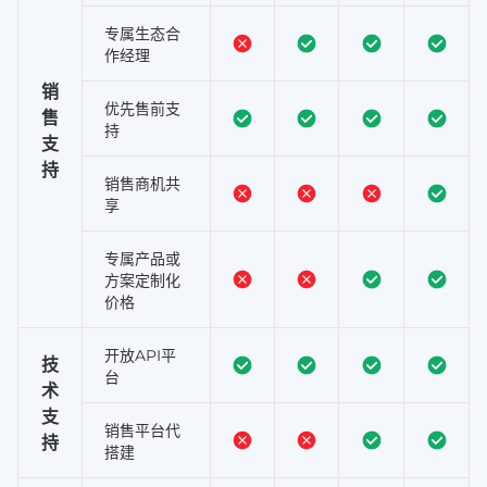
专属生态合
作经理
销
优先售前支
售
持
支
持
销售商机共
享
专属产品或
方案定制化
价格
开放API平
技
台
术
支
销售平台代
持
搭建