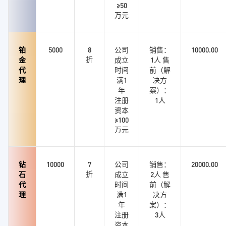
≥50
万元
铂
5000
8
公司
销售：
10000.00
折
金
成立
1人 售
代
时间
前（解
理
满1
决方
年
案）：
注册
1人
资本
≥100
万元
钻
10000
7
公司
销售：
20000.00
折
石
成立
2人 售
代
时间
前（解
理
满1
决方
年
案）：
注册
3人
资本