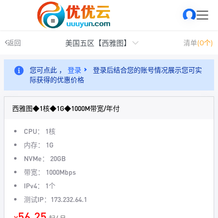
美国五区【西雅图】
返回
清单
(0个)
您可点此 ，
登录
登录后结合您的账号情况展示您可实
际获得的优惠价格
西雅图◆1核◆1G◆1000M带宽/年付
CPU： 1核
内存： 1G
NVMe： 20GB
带宽： 1000Mbps
IPv4： 1个
测试IP：173.232.64.1
56.25